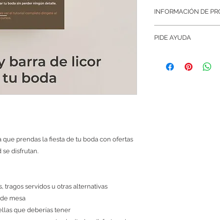
Pasos para compra
INFORMACIÓN DE P
Haz clic en el
Llena todos tus d
Editorial:
Melao y L
no lo conoces co
PIDE AYUDA
Respaldo:
Casa de 
Un asesor te esc
E-book:
Digital
efectivizar tu pa
Si tienes problemas
Idioma:
Español
tarjeta de crédit
CLIC en este enlace
El producto digit
WhatsApp:
confirmemos tu 
CHATEAR POR WH
ra que prendas la fiesta de tu boda con ofertas
 se disfrutan.
, tragos servidos u otras alternativas
s de mesa
tellas que deberías tener