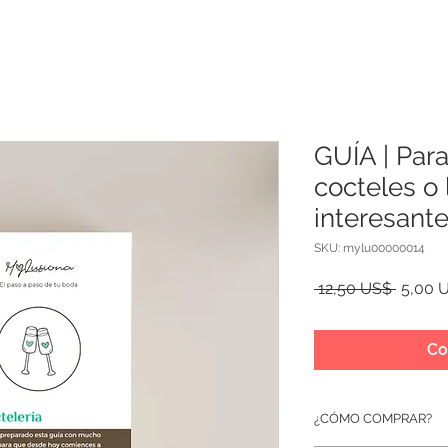
GUÍA | Par
cocteles o 
interesant
SKU: mylu00000014
Precio
 12,50 US$ 
5,00 
Co
¿CÓMO COMPRAR?