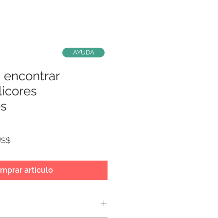
AYUDA
a encontrar
licores
es
Precio
US$
de
oferta
mprar artículo