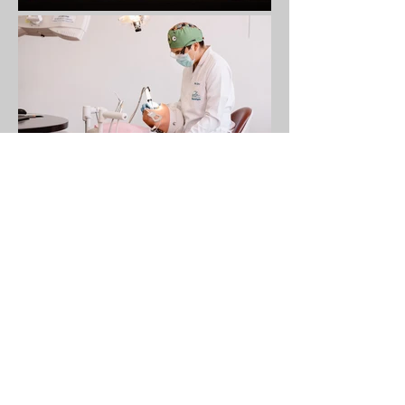
¡Cotiza tu sesión ya!
RESERVAR
Síguenos en: