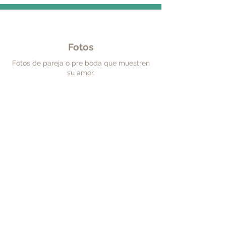
Fotos
Fotos de pareja o pre boda que muestren
su amor.
Ubicaciones
Mapas y guías para llegara a los lugares
de la boda.
Su amor en palabras