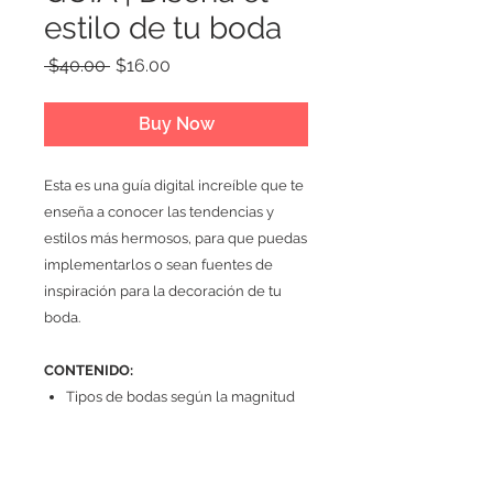
estilo de tu boda
Regular
Sale
 $40.00 
$16.00
Price
Price
Buy Now
Esta es una guía digital increíble que te
enseña a conocer las tendencias y
estilos más hermosos, para que puedas
implementarlos o sean fuentes de
inspiración para la decoración de tu
boda.
CONTENIDO:
Tipos de bodas según la magnitud
Tipos de bodas según el
presupuesto
Gustos y preferencias