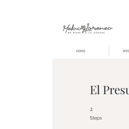
HOME
WED
El Pres
2
2 Steps
Steps