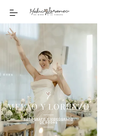
MELAO Y LORENZO
FOTÓGRAFO Y
VIDEÓGRAFO
DE
BODAS